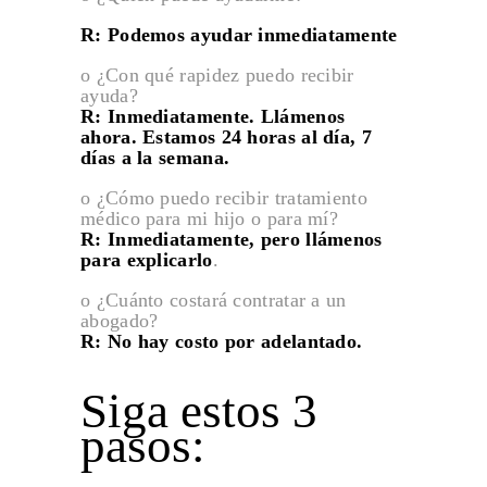
EVALUO DE RECLAMO
R: Podemos ayudar inmediatamente
Home
o ¿Con qué rapidez puedo recibir
LESIONES EN CUIDADO DE NIÑOS Y GUARDERÍA
ayuda?
R: Inmediatamente. Llámenos
LESIONES PERSONALES
ahora. Estamos 24 horas al día, 7
días a la semana.
LESIONES PERSONALES
o ¿Cómo puedo recibir tratamiento
Lesiones Personales en Accidentes de Acera
médico para mi hijo o para mí?
R: Inmediatamente, pero llámenos
Lesiones Personales en Accidentes en Hoteles
para explicarlo
.
Lesiones Personales en Aparcamientos o Estacionamientos
o ¿Cuánto costará contratar a un
Lesiones Personales en Autobús
abogado?
R: No hay costo por adelantado.
Lesiones Personales Relacionados con el Deporte
LESIONES POR QUEMADURAS
Siga estos 3
MALAPRACTICA MEDICA
pasos:
MALTRATO EN HOGAR DE ANCIANOS