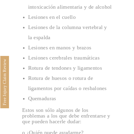
intoxicación alimentaria y de alcohol
Accidentes en Restaurantes
Lesiones en el cuello
ÁREAS DE PRÁCTICAS
Lesiones de la columna vertebral y
ABOGADO DE INMIGRACIÓN
la espalda
DERECHOS DEL EMPLEADO
Lesiones en manos y brazos
DISCRIMINACIÓN DEL CONSUMIDOR
Lesiones cerebrales traumáticas
LITIGIOS ESTATALES Y FEDERALES
Free Injury Claim Review
Rotura de tendones y ligamentos
Asesores Legales Estratégicos Empresariales
Rotura de huesos o rotura de
BLOG DE LESIONES PERSONALES
ligamentos por caídas o resbalones
NOTICIAS
Quemaduras
COMENTARIOS
Derechos Civiles
Estos son sólo algunos de los
problemas a los que debe enfrentarse y
Descargo de responsabilidad y términos
que pueden hacerle dudar:
Está EN PROCESO
o ¿Quién puede ayudarme?