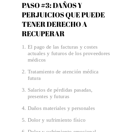
PASO #3: DAÑOS Y
PERJUICIOS QUE PUEDE
TENER DERECHO A
RECUPERAR
El pago de las facturas y costes
actuales y futuros de los proveedores
médicos
Tratamiento de atención médica
futura
Salarios de pérdidas pasadas,
presentes y futuras
Daños materiales y personales
Dolor y sufrimiento físico
Dolor y sufrimiento emocional