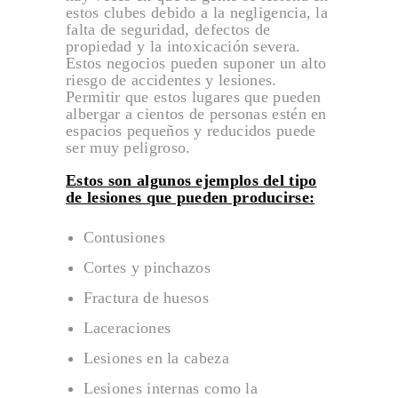
estos clubes debido a la negligencia, la
Accidentes de Baños
falta de seguridad, defectos de
propiedad y la intoxicación severa.
ACCIDENTES DE CAMIONES
Estos negocios pueden suponer un alto
riesgo de accidentes y lesiones.
Accidentes de Gasolineras
Permitir que estos lugares que pueden
albergar a cientos de personas estén en
Accidentes de Golf
espacios pequeños y reducidos puede
ser muy peligroso.
Accidentes de Guardias de Seguridad
Accidentes de Parques
Estos son algunos ejemplos del tipo
de lesiones que pueden producirse:
Accidentes de Parques de Autocaravanas
Contusiones
Accidentes de Parques de Caravanas
Cortes y pinchazos
Accidentes de Peleas en Bares
Fractura de huesos
Accidentes de Piscinas
Laceraciones
Accidentes de Playa
Lesiones en la cabeza
Accidentes en Discotecas
Lesiones internas como la
Accidentes en Festivales