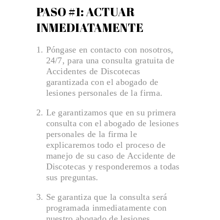
mapa del sitio
PASO #1: ACTUAR
MUERTE POR NEGLIGENCIA
INMEDIATAMENTE
NEGOCIOS
Póngase en contacto con nosotros,
Nuestra misión
24/7, para una consulta gratuita de
Accidentes de Discotecas
Política de privacidad
garantizada con el abogado de
RESPONSABILIDAD DE LOCALES
lesiones personales de la firma.
Su Equipo
Le garantizamos que en su primera
UBER LYFT TRANSPORTE COMPARTIDO
consulta con el abogado de lesiones
personales de la firma le
VERÍDICOS Y ACUERDOS
explicaremos todo el proceso de
manejo de su caso de Accidente de
VÍDEOS TESTIMONIALES
Discotecas y responderemos a todas
sus preguntas.
Se garantiza que la consulta será
programada inmediatamente con
nuestro abogado de lesiones