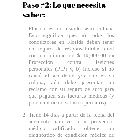
Paso #2: Lo que necesita
EVALUO DE RECLAMO
saber:
Home
LESIONES EN CUIDADO DE NIÑOS Y GUARDERÍA
Florida es un estado «sin culpa».
Esto significa que: a) todos los
LESIONES PERSONALES
conductores en Florida deben tener
LESIONES PERSONALES
un seguro de responsabilidad civil
con un mínimo de $ 10,000.00 en
Lesiones Personales en Accidentes de Acera
Protección contra lesiones
Lesiones Personales en Accidentes en Hoteles
personales (PIP) y, b) incluso si no
causó el accidente y/o «no es su
Lesiones Personales en Aparcamientos o Estacionamientos
culpa», aún debe presentar un
Lesiones Personales en Autobús
reclamo con su seguro de auto para
que paguen sus facturas médicas (y
Lesiones Personales Relacionados con el Deporte
potencialmente salarios perdidos).
LESIONES POR QUEMADURAS
Tiene 14 días a partir de la fecha del
MALAPRACTICA MEDICA
accidente para ver a un proveedor
médico calificado, obtener un
MALTRATO EN HOGAR DE ANCIANOS
diagnóstico de condición médica de