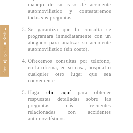
manejo de su caso de accidente
Accidentes en Restaurantes
automovilístico y contestaremos
ÁREAS DE PRÁCTICAS
todas sus preguntas.
ABOGADO DE INMIGRACIÓN
Se garantiza que la consulta se
Free Injury Claim Review
programará inmediatamente con un
DERECHOS DEL EMPLEADO
abogado para analizar su accidente
DISCRIMINACIÓN DEL CONSUMIDOR
automovilístico (sin costo).
LITIGIOS ESTATALES Y FEDERALES
Ofrecemos consultas por teléfono,
en la oficina, en su casa, hospital o
Asesores Legales Estratégicos Empresariales
cualquier otro lugar que sea
BLOG DE LESIONES PERSONALES
conveniente
NOTICIAS
Haga
clic aquí
para obtener
COMENTARIOS
respuestas detalladas sobre las
preguntas más frecuentes
Derechos Civiles
relacionadas con accidentes
Descargo de responsabilidad y términos
automovilísticos.
Está EN PROCESO