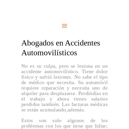
HOME
BLOG DE LESIONES
PERSONALES
¿Podemos Ayudarle?
ABOGADOS
ABOGADO DE LESIÓN POR ARMA
Abogados en Accidentes
LESIONES
Abogado de Lesiones Personales por Accidentes en Parques de Atracciones
PERSONALES
Automovilísticos
Abogado de Lesiones por Accidente de Rama de Árbol
AREAS
No es su culpa, pero se lesiona en un
Abogado de Lesiones por Accidentes en Bicicleta
VERÍDICOS
accidente automovilístico. Tiene dolor
físico y sufrió lesiones. No sabe el tipo
Abogados de Agresión Sexual
¿PODEMOS
de médico que necesita. Su automóvil
AYUDARLE?
requiere reparación y necesita uno de
Abogados de Lesiónes por Resbalón y Caída
alquiler para desplazarse. Perdiódías en
Abogados en Accidentes Automovilísticos
el trabajo y ahora tienes salarios
perdidos también. Las facturas médicas
Abogados en Accidentes Peatonales
se están acumulando,además.
Abogados en Lesiones Alimentarias
Estos son solo algunos de los
problemas con los que tiene que lidiar;
ACCIDENTE EN MOTOCICLETA