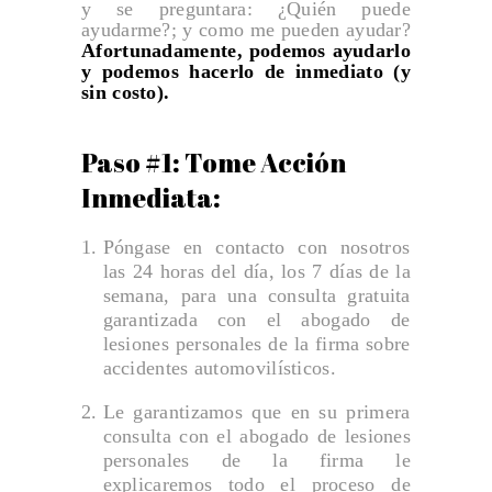
y se preguntara: ¿Quién puede
ayudarme?; y como me pueden ayudar?
Accidentes de Baños
Afortunadamente, podemos ayudarlo
ACCIDENTES DE CAMIONES
y podemos hacerlo de inmediato (y
sin costo).
Accidentes de Gasolineras
Accidentes de Golf
Paso #1: Tome Acción
Accidentes de Guardias de Seguridad
Inmediata:
Accidentes de Parques
Póngase en contacto con nosotros
Accidentes de Parques de Autocaravanas
las 24 horas del día, los 7 días de la
Accidentes de Parques de Caravanas
semana, para una consulta gratuita
garantizada con el abogado de
Accidentes de Peleas en Bares
lesiones personales de la firma sobre
accidentes automovilísticos.
Accidentes de Piscinas
Accidentes de Playa
Le garantizamos que en su primera
consulta con el abogado de lesiones
Accidentes en Discotecas
personales de la firma le
Accidentes en Festivales
explicaremos todo el proceso de