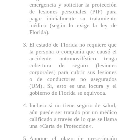
mapa del sitio
emergencia y solicitar la protección
de lesiones personales (PIP) para
MUERTE POR NEGLIGENCIA
pagar inicialmente su tratamiento
NEGOCIOS
médico (según lo exige la ley de
Florida).
Nuestra misión
El estado de Florida no requiere que
Política de privacidad
la persona o compañía que causó el
RESPONSABILIDAD DE LOCALES
accidente automovilístico tenga
cobertura de seguro (lesiones
Su Equipo
corporales) para cubrir sus lesiones
UBER LYFT TRANSPORTE COMPARTIDO
o de conductores no asegurados
(UM). Sí, esto es una locura y el
VERÍDICOS Y ACUERDOS
gobierno de Florida se equivoca.
VÍDEOS TESTIMONIALES
Incluso si no tiene seguro de salud,
aún puede ser tratado por un médico
calificado a través de lo que se llama
una «Carta de Protección».
Aunque el plazo de prescripción