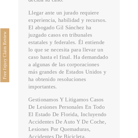
Accidentes en Restaurantes
Llegar ante un jurado requiere
ÁREAS DE PRÁCTICAS
experiencia, habilidad y recursos.
El abogado Gil Sánchez ha
ABOGADO DE INMIGRACIÓN
Free Injury Claim Review
juzgado casos en tribunales
DERECHOS DEL EMPLEADO
estatales y federales. Él entiende
DISCRIMINACIÓN DEL CONSUMIDOR
lo que se necesita para llevar un
caso hasta el final. Ha demandado
LITIGIOS ESTATALES Y FEDERALES
a algunas de las corporaciones
Asesores Legales Estratégicos Empresariales
más grandes de Estados Unidos y
ha obtenido resoluciones
BLOG DE LESIONES PERSONALES
importantes.
NOTICIAS
Gestionamos Y Litigamos Casos
COMENTARIOS
De Lesiones Personales En Todo
Derechos Civiles
El Estado De Florida, Incluyendo
Accidentes De Auto Y De Coche,
Descargo de responsabilidad y términos
Lesiones Por Quemaduras,
Está EN PROCESO
Accidentes De Bicicleta,