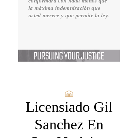
conformará con nada menos que
mapa del sitio
la máxima indemnización que
MUERTE POR NEGLIGENCIA
usted merece y que permite la ley.
NEGOCIOS
Nuestra misión
Política de privacidad
RESPONSABILIDAD DE LOCALES
Su Equipo
UBER LYFT TRANSPORTE COMPARTIDO
VERÍDICOS Y ACUERDOS
VÍDEOS TESTIMONIALES
Licensiado Gil
Sanchez En