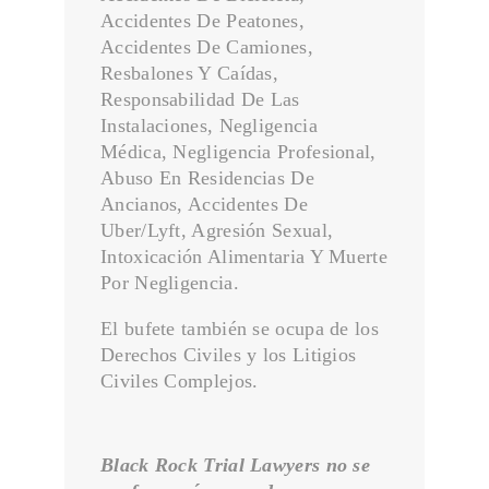
EVALUO DE RECLAMO
Accidentes De Peatones,
Accidentes De Camiones,
Home
Resbalones Y Caídas,
LESIONES EN CUIDADO DE NIÑOS Y GUARDERÍA
Responsabilidad De Las
Instalaciones, Negligencia
LESIONES PERSONALES
Médica, Negligencia Profesional,
LESIONES PERSONALES
Abuso En Residencias De
Ancianos, Accidentes De
Lesiones Personales en Accidentes de Acera
Uber/Lyft, Agresión Sexual,
Lesiones Personales en Accidentes en Hoteles
Intoxicación Alimentaria Y Muerte
Lesiones Personales en Aparcamientos o Estacionamientos
Por Negligencia.
Lesiones Personales en Autobús
El bufete también se ocupa de los
Lesiones Personales Relacionados con el Deporte
Derechos Civiles y los Litigios
Civiles Complejos.
LESIONES POR QUEMADURAS
MALAPRACTICA MEDICA
Black Rock Trial Lawyers no se
MALTRATO EN HOGAR DE ANCIANOS